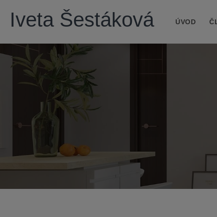
Iveta Šestáková
ÚVOD
Č