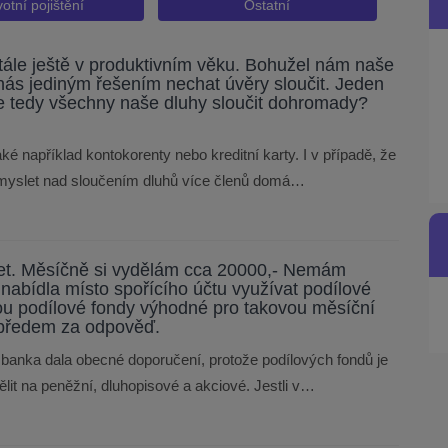
votní pojištění
Ostatní
tále ještě v produktivním věku. Bohužel nám naše
o nás jediným řešením nechat úvěry sloučit. Jeden
 se tedy všechny naše dluhy sloučit dohromady?
ké například kontokorenty nebo kreditní karty. I v případě, že
zamyslet nad sloučením dluhů více členů domá…
 let. Měsíčně si vydělám cca 20000,- Nemám
nabídla místo spořícího účtu využívat podílové
ou podílové fondy výhodné pro takovou měsíční
i předem za odpověď.
banka dala obecné doporučení, protože podílových fondů je
dělit na peněžní, dluhopisové a akciové. Jestli v…