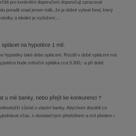
rčitě pro konkrétní doporučení doporučuji zpracovat
du poradit snad jenom tolik, že je dobré vybrat fond, který
ýsledky a ideální je rozložení…
 splácet na hypotéce 1 mil.
ýše hypotéky také dobu splácení. Rozdíl v době splácení má
é hypotéce bude měsíční splátka cca 9.300,- a při době
t u mé banky, nebo přejít ke konkurenci ?
jjednodušší zůstat u vlastní banky. Abychom dosáhli co
vyjednávat včas, s dostatečným předstihem a mít předem i