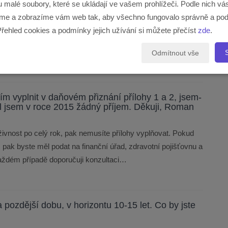
u malé soubory, které se ukládají ve vašem prohlížeči. Podle nich v
(3mil.Kč),děkuji
e a zobrazíme vám web tak, aby všechno fungovalo správně a pod
najdeme na trhu banku, která by takto vysokou hypotéku
Přehled cookies a podmínky jejich užívání si můžete přečíst
zde
.
odné se do tak vysoké hypotéky pouštět, i kdyby ji banka
jila podstatnou část.
Odmítnout vše
ím vyplnit v daňovém přiznání přílohy 1 a 2, jsem-
ěl jsem v roce 2015 žádný příjem. Děkuji, Roman
vnost po celý rok, pak nemusíte přílohy vyplňovat. Pokud
, pak byste měl podat na finanční úřad, zdravotní pojišťovnu a
aždém případě doporučuji konzultaci…
 pozdější dobu, v horizontu 10-15 let. Co by jste