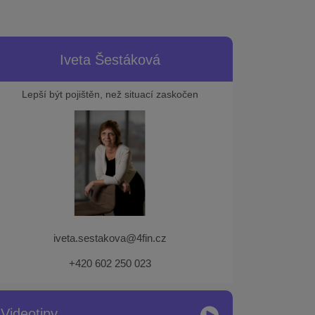
Iveta Šestáková
Lepší být pojištěn, než situací zaskočen
iveta.sestakova@4fin.cz
+420 602 250 023
Videotipy