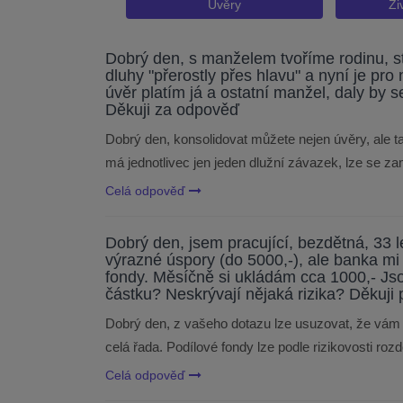
Úvěry
Ži
Dobrý den, s manželem tvoříme rodinu, s
dluhy "přerostly přes hlavu" a nyní je pr
úvěr platím já a ostatní manžel, daly by
Děkuji za odpověď
Dobrý den, konsolidovat můžete nejen úvěry, ale ta
má jednotlivec jen jeden dlužní závazek, lze se 
Celá odpověď
Dobrý den, jsem pracující, bezdětná, 33
výrazné úspory (do 5000,-), ale banka mi 
fondy. Měsíčně si ukládám cca 1000,- Js
částku? Neskrývají nějaká rizika? Děkuj
Dobrý den, z vašeho dotazu lze usuzovat, že vám 
celá řada. Podílové fondy lze podle rizikovosti roz
Celá odpověď