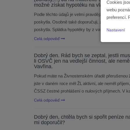
Cookies jso
možné získat hypotéku na vlastní bydlení 
webu poznám
Podle těchto údajů je velmi pravděpodobné, že ne
preferencí. 
poskytla. Osobně také doporučuji, zda je vůbec vh
poskytla. Splátka hypotéky by z vašich příjmů ukro
Nastavení
Celá odpověď
Dobrý den. Rád bych se zeptal, jestli mus
li OSVČ jen na vedlejší činnost, ale nem
Vavřina.
Pokud máte na Živnostenském úřadě přerušenou ži
jste v daném roce měl ŽL aktivní, ale neměl příjem
ČSSZ čestné prohlášení o nulových příjmech. V k
Celá odpověď
Dobrý den, chtěla bych si spořit peníze na
mi doporučil?