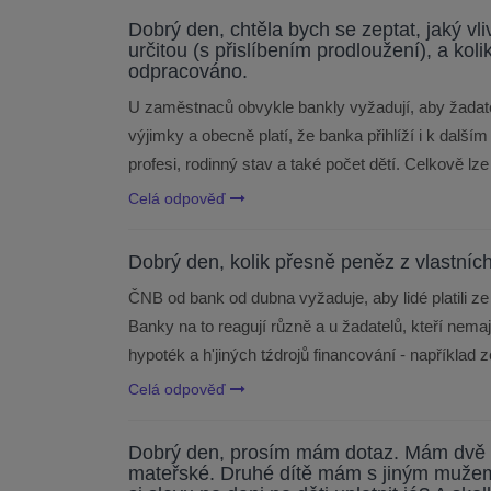
Dobrý den, chtěla bych se zeptat, jaký v
určitou (s přislíbením prodloužení), a kol
odpracováno.
U zaměstnaců obvykle bankly vyžadují, aby žadatel
výjimky a obecně platí, že banka přihlíží i k dalš
profesi, rodinný stav a také počet dětí. Celkově l
Celá odpověď
Dobrý den, kolik přesně peněz z vlastníc
ČNB od bank od dubna vyžaduje, aby lidé platili 
Banky na to reagují různě a u žadatelů, kteří nema
hypoték a h'jiných tźdrojů financování - například
Celá odpověď
Dobrý den, prosím mám dotaz. Mám dvě dě
mateřské. Druhé dítě mám s jiným muž