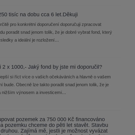
50 tisíc na dobu cca 6 let.Děkuji
rčitě pro konkrétní doporučení doporučuji zpracovat
du poradit snad jenom tolik, že je dobré vybrat fond, který
ýsledky a ideální je rozložení…
i 2 x 1000,- Jaký fond by jste mi doporučil?
lepší si říct více o vašich očekáváních a hlavně o vašem
ní bude. Obecně lze takto poradit snad jenom tolik, že je
m a nižším výnosem a investicemi…
upovat pozemek za 750 000 Kč financováno
a pozemku chceme do pěti let stavět. Stavbu
druhou. Zajímá mě, jestli je možnost vyvázat