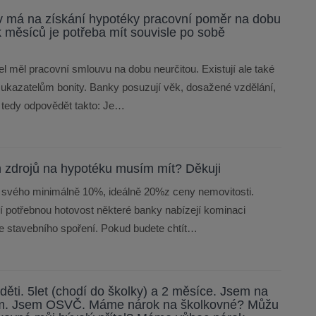
liv má na získání hypotéky pracovní poměr na dobu
ik měsíců je potřeba mít souvisle po sobě
 měl pracovní smlouvu na dobu neurčitou. Existují ale také
ím ukazatelům bonity. Banky posuzují věk, dosažené vzdělání,
ze tedy odpovědět takto: Je…
h zdrojů na hypotéku musím mít? Děkuji
ze svého minimálně 10%, ideálně 20%z ceny nemovitosti.
jí potřebnou hotovost některé banky nabízejí kominaci
 ze stavebního spoření. Pokud budete chtít…
ti. 5let (chodí do školky) a 2 měsíce. Jsem na
em. Jsem OSVČ. Máme nárok na školkovné? Můžu