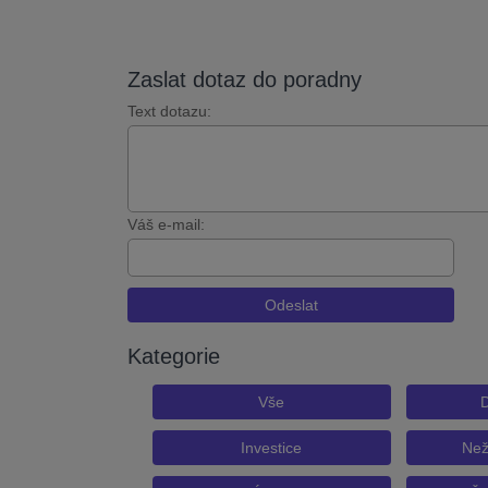
Zaslat dotaz do poradny
Text dotazu:
Váš e-mail:
Odeslat
Kategorie
Vše
D
Investice
Než