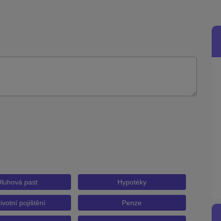
luhová past
Hypotéky
ivotní pojištění
Penze