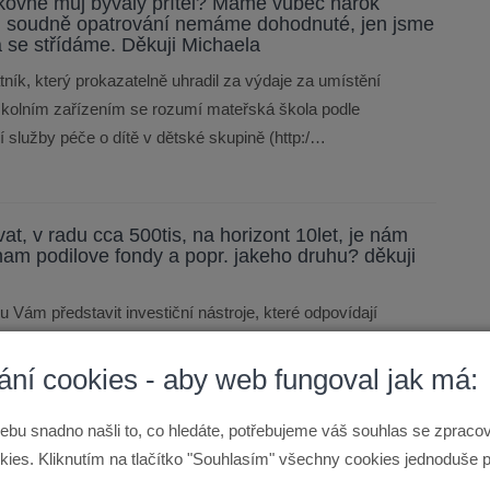
kolkovné můj bývalý přítel? Máme vůbec nárok
.. soudně opatrování nemáme dohodnuté, jen jsme
 se střídáme. Děkuji Michaela
tník, který prokazatelně uhradil za výdaje za umístění
školním zařízením se rozumí mateřská škola podle
í služby péče o dítě v dětské skupině (http:/…
t, v radu cca 500tis, na horizont 10let, je nám
nam podilove fondy a popr. jakeho druhu? děkuji
Vám představit investiční nástroje, které odpovídají
výběr fondu poradit snad jenom tolik, že je dobré vybrat fond,
ické výsledky a ideální je…
ání cookies - aby web fungoval jak má:
ebu snadno našli to, co hledáte, potřebujeme váš souhlas se zprac
ies. Kliknutím na tlačítko "Souhlasím" všechny cookies jednoduše p
jem kolem 22.000,-Kč čistého,někdy víc
dítětem. Máme 2 úvěry v částce cca 250.tis.Kč, je