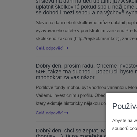
si slevu na dani na děti uplatnit já? A s
uplatnit školkovné pokud spolu nežijeme
se dohodli mezi sebou a na výchově syna
Slevu na dani neboli školkovné může uplatnit popla
vyživovaného dítěte v předškolním zařízení. Před
školského zákona (http://rejskol.msmt.cz), zařízen
Celá odpověď
Dobry den, prosim radu. Chceme investova
50+, takze "na duchod". Doporucil byste 
mnohokrat za vas názor.
Podílové fondy mohou být vhodnou variantou. Mohu 
Vašemu investičnímu profilu. Obecně lze takto pro 
který existuje historicky nějakou dobu a má histor
Použív
Celá odpověď
Abyste na w
souborů cook
Dobrý den, chci se zeptat. Manžel má pří
(bonusy,...) Já na mateřeké dovolené s 2 