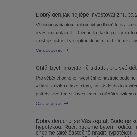
Dobrý den,jak nejlépe investovat zhruba 2
Vhodnou variantou mohou být podílové fondy, ale u
investiční dotazník. Obecně lze takto pro výběr fon
existuje historicky nějakou dobu a má historické v
Celá odpověď
Chtěl bych pravidelně ukládat pro své dět
Pro výběr vhodného investičního nástroje bude nej
vztahu k riziku a také o tom, na jak douho to spoře
potřeba zvolit mezi investicemi s nižšším rizike
Celá odpověď
Dobrý den,chci se Vás zeptat. Budeme k
hypotékou. Ručit budeme bytem rodičů, n
chceme také částečně hradit hypotékou - 