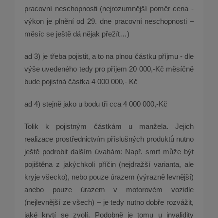
pracovní neschopnosti (nejrozumnější poměr cena -
výkon je plnění od 29. dne pracovní neschopnosti –
měsíc se ještě dá nějak přežít…)
ad 3) je třeba pojistit, a to na plnou částku příjmu - dle
výše uvedeného tedy pro příjem 20 000,-Kč měsíčně
bude pojistná částka 4 000 000,- Kč
ad 4) stejně jako u bodu tři cca 4 000 000,-Kč
Tolik k pojistným částkám u manžela. Jejich
realizace prostřednictvím příslušných produktů nutno
ještě podrobit dalším úvahám: Např. smrt může být
pojištěna z jakýchkoli příčin (nejdražší varianta, ale
kryje všecko), nebo pouze úrazem (výrazně levnější)
anebo pouze úrazem v motorovém vozidle
(nejlevnější ze všech) – je tedy nutno dobře rozvážit,
jaké krytí se zvolí. Podobně je tomu u invalidity