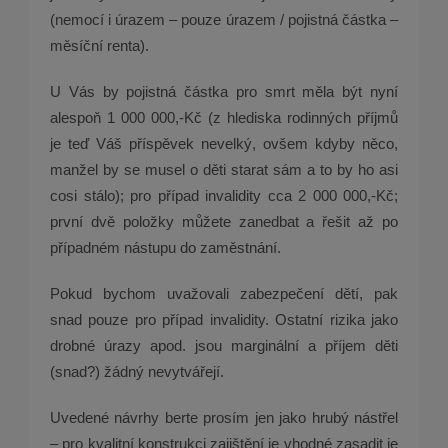
(nemocí i úrazem – pouze úrazem / pojistná částka –
měsíční renta).
U Vás by pojistná částka pro smrt měla být nyní
alespoň 1 000 000,-Kč (z hlediska rodinných příjmů
je teď Váš příspěvek nevelký, ovšem kdyby něco,
manžel by se musel o děti starat sám a to by ho asi
cosi stálo); pro případ invalidity cca 2 000 000,-Kč;
první dvě položky můžete zanedbat a řešit až po
případném nástupu do zaměstnání.
Pokud bychom uvažovali zabezpečení dětí, pak
snad pouze pro případ invalidity. Ostatní rizika jako
drobné úrazy apod. jsou marginální a příjem děti
(snad?) žádný nevytvářejí.
Uvedené návrhy berte prosím jen jako hrubý nástřel
– pro kvalitní konstrukci zajištění je vhodné zasadit je