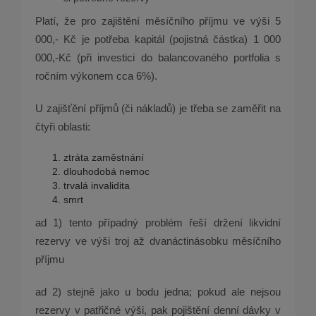
Platí, že pro zajištění měsíčního příjmu ve výši 5
000,- Kč je potřeba kapitál (pojistná částka) 1 000
000,-Kč (při investici do balancovaného portfolia s
ročním výkonem cca 6%).
U zajišťění příjmů (či nákladů) je třeba se zaměřit na
čtyři oblasti:
ztráta zaměstnání
dlouhodobá nemoc
trvalá invalidita
smrt
ad 1) tento případný problém řeší držení likvidní
rezervy ve výši troj až dvanáctinásobku měsíčního
příjmu
ad 2) stejně jako u bodu jedna; pokud ale nejsou
rezervy v patřičné výši, pak pojištění denní dávky v