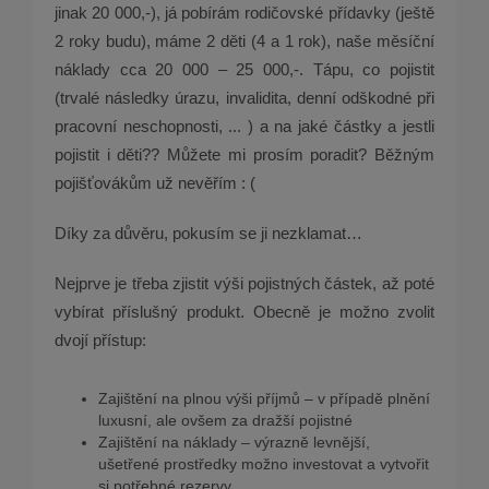
jinak 20 000,-), já pobírám rodičovské přídavky (ještě
2 roky budu), máme 2 děti (4 a 1 rok), naše měsíční
náklady cca 20 000 – 25 000,-. Tápu, co pojistit
(trvalé následky úrazu, invalidita, denní odškodné při
pracovní neschopnosti, ... ) a na jaké částky a jestli
pojistit i děti?? Můžete mi prosím poradit? Běžným
pojišťovákům už nevěřím : (
Díky za důvěru, pokusím se ji nezklamat…
Nejprve je třeba zjistit výši pojistných částek, až poté
vybírat příslušný produkt. Obecně je možno zvolit
dvojí přístup:
Zajištění na plnou výši příjmů – v případě plnění
luxusní, ale ovšem za dražší pojistné
Zajištění na náklady – výrazně levnější,
ušetřené prostředky možno investovat a vytvořit
si potřebné rezervy