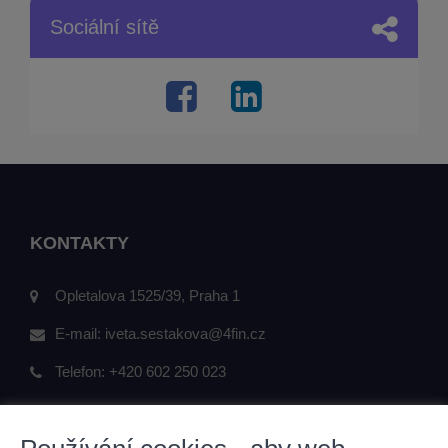
Sociální sítě
KONTAKTY
Opletalova 1525/39, Praha 1
E-mail:
iveta.sestakova@4fin.cz
Telefon:
+420 602 250 023