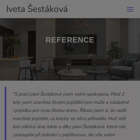
Iveta Šestáková
Men
REFERENCE
"S prací paní Šestákové jsem velmi spokojena. Před 2
lety jsem uzavřela životní pojištění pro muže a následně
i pojistku pro svou 6letou dceru. Říkala jsem si, že radši
manžela pojistím, co kdyby se něco přihodilo. Muž měl
loni ošklivý úraz lokte a díky paní Šestákové, která nás
zastoupila při jednání s pojišťovnou, šlo vše velmi