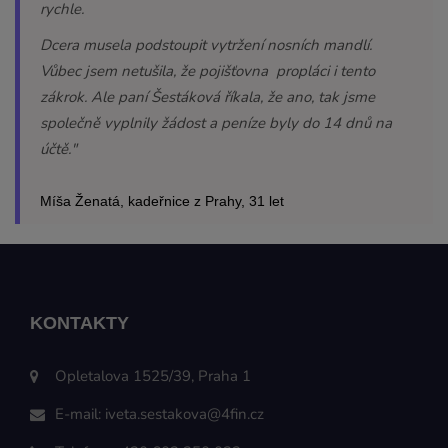
rychle.
Dcera musela podstoupit vytržení nosních mandlí.
Vůbec jsem netušila, že pojišťovna propláci i tento
zákrok. Ale paní Šestáková říkala, že ano, tak jsme
společně vyplnily žádost a peníze byly do 14 dnů na
účtě."
Míša Ženatá, kadeřnice z Prahy, 31 let
KONTAKTY
Opletalova 1525/39, Praha 1
E-mail:
iveta.sestakova@4fin.cz