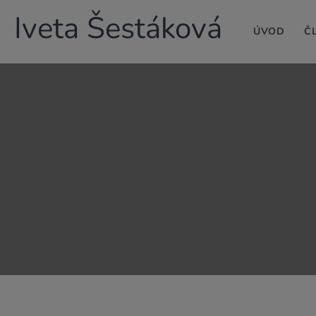
Iveta Šestáková
ÚVOD
Č