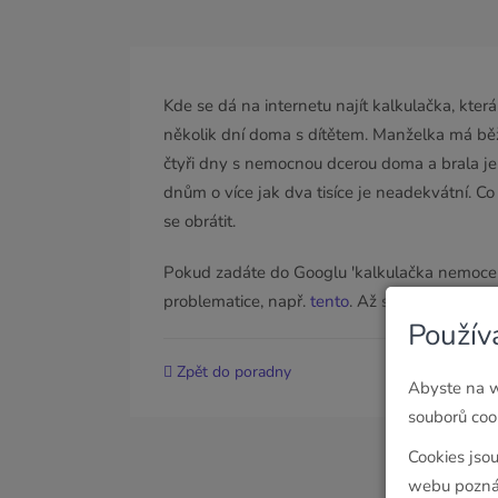
Kde se dá na internetu najít kalkulačka, kter
několik dní doma s dítětem. Manželka má běžn
čtyři dny s nemocnou dcerou doma a brala jen 
dnům o více jak dva tisíce je neadekvátní. C
se obrátit.
Pokud zadáte do Googlu 'kalkulačka nemocen
problematice, např.
tento
. Až si to spočítáte,
Použív
Zpět do poradny
Abyste na w
souborů cook
Cookies jso
webu poznám