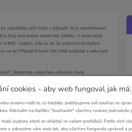
á by vypočítala výši mzdy v případě, že je zaměstnanec
ý čistý plat kolem sedmi tisíc čistého. V únoru byla
4 800,- čistého. Zdá se mi, že snížení kvůli čtyřem
o vy na to? Případně bych Vás chtěl požádat o radu kam
ské", dostanete celou řadu odkazů k dané
 obraťte se na vaši OSSZ z žádostí o vysvětlení.
ání cookies - aby web fungoval jak má:
ebu snadno našli to, co hledáte, potřebujeme váš souhlas se zpra
ies. Kliknutím na tlačítko "Souhlasím" všechny cookies jednoduše p
u malé soubory, které se ukládají ve vašem prohlížeči. Podle nich v
e a zobrazíme vám web tak, aby všechno fungovalo správně a po