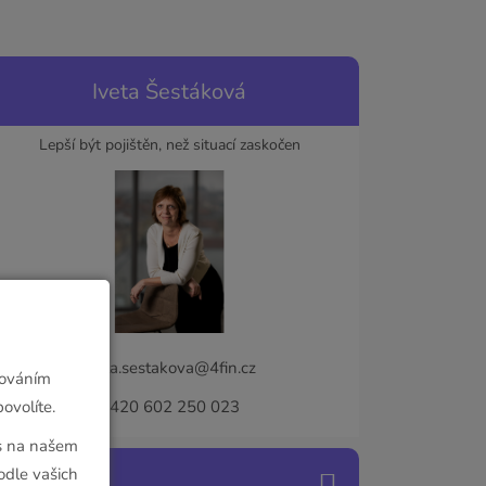
Iveta Šestáková
Lepší být pojištěn, než situací zaskočen
iveta.sestakova@4fin.cz
cováním
ovolíte.
+420 602 250 023
ás na našem
dle vašich
Videotipy