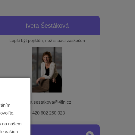
Iveta Šestáková
Lepší být pojištěn, než situací zaskočen
iveta.sestakova@4fin.cz
ováním
ovolíte.
+420 602 250 023
ás na našem
le vašich
Videotipy