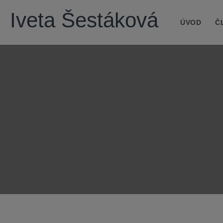
Iveta Šestáková
ÚVOD
Č