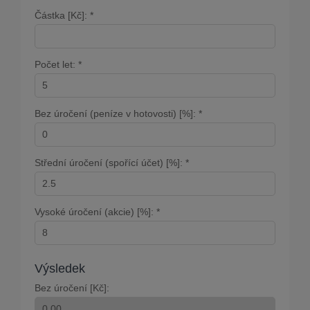
Částka [Kč]: *
Počet let: *
Bez úročení (peníze v hotovosti) [%]: *
Střední úročení (spořící účet) [%]: *
Vysoké úročení (akcie) [%]: *
Výsledek
Bez úročení [Kč]: