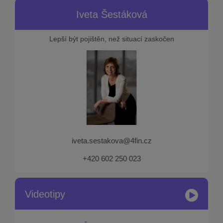
Iveta Šestáková
Lepší být pojištěn, než situací zaskočen
iveta.sestakova@4fin.cz
+420 602 250 023
Videotipy