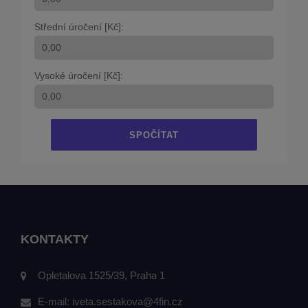
Střední úročení [Kč]:
Vysoké úročení [Kč]:
SPOČÍTAT
KONTAKTY
Opletalova 1525/39, Praha 1
E-mail:
iveta.sestakova@4fin.cz