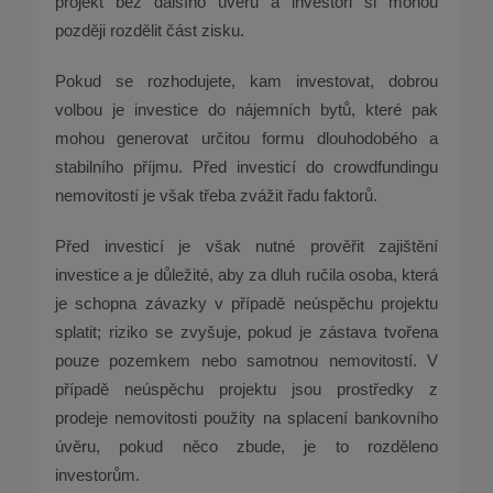
projekt bez dalšího úvěru a investoři si mohou
později rozdělit část zisku.
Pokud se rozhodujete, kam investovat, dobrou
volbou je investice do nájemních bytů, které pak
mohou generovat určitou formu dlouhodobého a
stabilního příjmu. Před investicí do crowdfundingu
nemovitostí je však třeba zvážit řadu faktorů.
Před investicí je však nutné prověřit zajištění
investice a je důležité, aby za dluh ručila osoba, která
je schopna závazky v případě neúspěchu projektu
splatit; riziko se zvyšuje, pokud je zástava tvořena
pouze pozemkem nebo samotnou nemovitostí. V
případě neúspěchu projektu jsou prostředky z
prodeje nemovitosti použity na splacení bankovního
úvěru, pokud něco zbude, je to rozděleno
investorům.