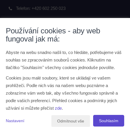
Telefon:
+420 602 250 023
Používání cookies - aby web
fungoval jak má:
ODKAZY
Abyste na webu snadno našli to, co hledáte, potřebujeme váš
O mně
souhlas se zpracováním souborů cookies. Kliknutím na
Kontaktní údaje
tlačítko "Souhlasím" všechny cookies jednoduše povolíte.
Ochrana osobních údajů
Cookies jsou malé soubory, které se ukládají ve vašem
prohlížeči. Podle nich vás na našem webu poznáme a
JAK PRACUJI
zobrazíme vám web tak, aby všechno fungovalo správně a
podle vašich preferencí. Přehled cookies a podmínky jejich
O mně
užívání si můžete přečíst
zde
.
Jak pracuji
Nastavení
Souhlasím
Odmítnout vše