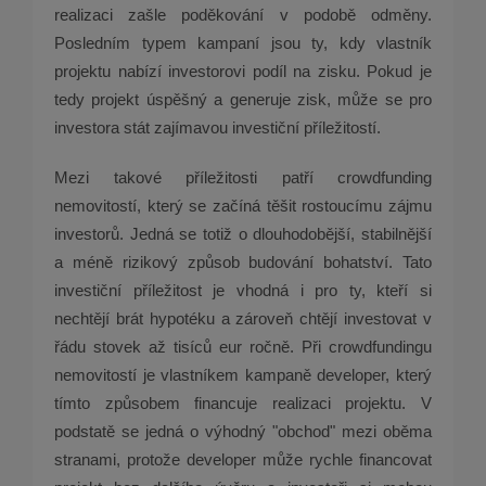
realizaci zašle poděkování v podobě odměny.
Posledním typem kampaní jsou ty, kdy vlastník
projektu nabízí investorovi podíl na zisku. Pokud je
tedy projekt úspěšný a generuje zisk, může se pro
investora stát zajímavou investiční příležitostí.
Mezi takové příležitosti patří crowdfunding
nemovitostí, který se začíná těšit rostoucímu zájmu
investorů. Jedná se totiž o dlouhodobější, stabilnější
a méně rizikový způsob budování bohatství. Tato
investiční příležitost je vhodná i pro ty, kteří si
nechtějí brát hypotéku a zároveň chtějí investovat v
řádu stovek až tisíců eur ročně. Při crowdfundingu
nemovitostí je vlastníkem kampaně developer, který
tímto způsobem financuje realizaci projektu. V
podstatě se jedná o výhodný "obchod" mezi oběma
stranami, protože developer může rychle financovat