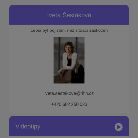
Iveta Šestáková
Lepší být pojištěn, než situací zaskočen
iveta.sestakova@4fin.cz
+420 602 250 023
Videotipy