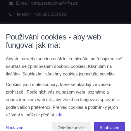
E-mail:
iveta.sestakova@4fin.cz
Telefon:
+420 602 250 023
Používání cookies - aby web
fungoval jak má:
ODKAZY
Abyste na webu snadno našli to, co hledáte, potřebujeme váš
O mně
souhlas se zpracováním souborů cookies. Kliknutím na
Kontaktní údaje
tlačítko "Souhlasím" všechny cookies jednoduše povolíte.
Ochrana osobních údajů
Cookies jsou malé soubory, které se ukládají ve vašem
prohlížeči. Podle nich vás na našem webu poznáme a
JAK PRACUJI
zobrazíme vám web tak, aby všechno fungovalo správně a
podle vašich preferencí. Přehled cookies a podmínky jejich
O mně
užívání si můžete přečíst
zde
.
Jak pracuji
Nastavení
Souhlasím
Odmítnout vše