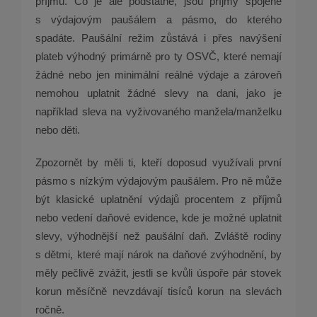
příjmů. Co je ale podstatné, jsou příjmy spojené
s výdajovým paušálem a pásmo, do kterého
spadáte. Paušální režim zůstává i přes navýšení
plateb výhodný primárně pro ty OSVČ, které nemají
žádné nebo jen minimální reálné výdaje a zároveň
nemohou uplatnit žádné slevy na dani, jako je
například sleva na vyživovaného manžela/manželku
nebo děti.
Zpozornět by měli ti, kteří doposud využívali první
pásmo s nízkým výdajovým paušálem. Pro ně může
být klasické uplatnění výdajů procentem z příjmů
nebo vedení daňové evidence, kde je možné uplatnit
slevy, výhodnější než paušální daň. Zvláště rodiny
s dětmi, které mají nárok na daňové zvýhodnění, by
měly pečlivě zvážit, jestli se kvůli úspoře pár stovek
korun měsíčně nevzdávají tisíců korun na slevách
ročně.