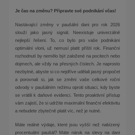
Je čas na změnu? Připravte své podnikání včas!
Nastávající změny v paušální dani pro rok 2026
slouží jako jasný signál. Neexistuje univerzálně
nejlepší řešení. To, co bylo pro vaše podnikání
optimální vloni, už nemusí platit příští rok. Finanční
rozhodnutí by nemělo být založené na pocitech nebo
dojmech, ale vždy na přesných číslech. Je naprosto
nezbytné, abyste si co nejdříve udělali jasný propočet
a porovnali si, jak se změní vaše celkové roční
odvody v paušálním režimu oproti situaci, kdy byste
se vrátili k daňové evidenci. Tento proaktivní přístup
vám zajistí, že si udržíte maximální finanční efektivitu
a nebudete zbytečně platit víc, než je nutné.
Máte reálné výdaje, které jsou vyšší než nabízený
procentuální paušál? Máte nárok na slevy na dani