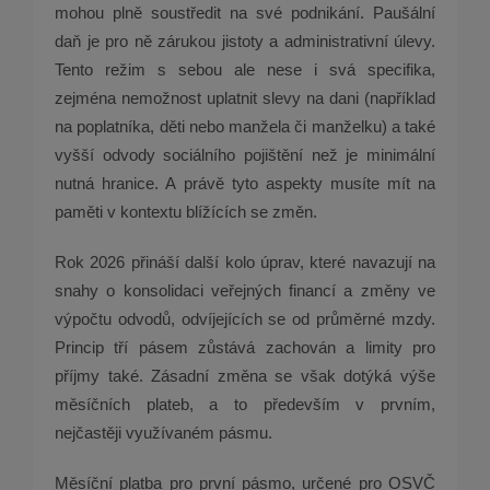
mohou plně soustředit na své podnikání. Paušální
daň je pro ně zárukou jistoty a administrativní úlevy.
Tento režim s sebou ale nese i svá specifika,
zejména nemožnost uplatnit slevy na dani (například
na poplatníka, děti nebo manžela či manželku) a také
vyšší odvody sociálního pojištění než je minimální
nutná hranice. A právě tyto aspekty musíte mít na
paměti v kontextu blížících se změn.
Rok 2026 přináší další kolo úprav, které navazují na
snahy o konsolidaci veřejných financí a změny ve
výpočtu odvodů, odvíjejících se od průměrné mzdy.
Princip tří pásem zůstává zachován a limity pro
příjmy také. Zásadní změna se však dotýká výše
měsíčních plateb, a to především v prvním,
nejčastěji využívaném pásmu.
Měsíční platba pro první pásmo, určené pro OSVČ