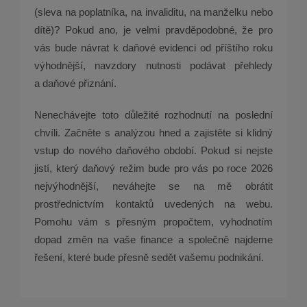
(sleva na poplatníka, na invaliditu, na manželku nebo
dítě)? Pokud ano, je velmi pravděpodobné, že pro
vás bude návrat k daňové evidenci od příštího roku
výhodnější, navzdory nutnosti podávat přehledy
a daňové přiznání.
Nenechávejte toto důležité rozhodnutí na poslední
chvíli. Začněte s analýzou hned a zajistěte si klidný
vstup do nového daňového období. Pokud si nejste
jistí, který daňový režim bude pro vás po roce 2026
nejvýhodnější, neváhejte se na mě obrátit
prostřednictvím kontaktů uvedených na webu.
Pomohu vám s přesným propočtem, vyhodnotím
dopad změn na vaše finance a společně najdeme
řešení, které bude přesně sedět vašemu podnikání.