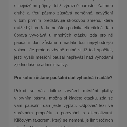
s nejnižšími příjmy, totiž výrazně naroste. Zatímco
druhé a třetí pásmo zůstává neměnné, navýšení
v tom prvním představuje skokovou změnu, která
může být pro řadu menších podnikatelů citelná. Tato
úprava vyvolává u mnohých otázku, zda pro ně
paušální daň zůstane i nadále tou nejvýhodnější
volbou. Je proto nezbytně nutné si již teď spočítat,
jestli vyšší měsíční paušál nepřeváží nad výhodami
zjednodušené administrativy.
Pro koho zůstane paušální daň výhodná i nadále?
Pokud se vás dotkne zvýšení měsíční platby
v prvním pásmu, možná si kladete otázku, zda se
vám paušální daň ještě vyplatí. Odpověď leží ve
správném propočtu a porovnání s alternativami.
Klíčovým faktorem, který se nemění, je limit ročních