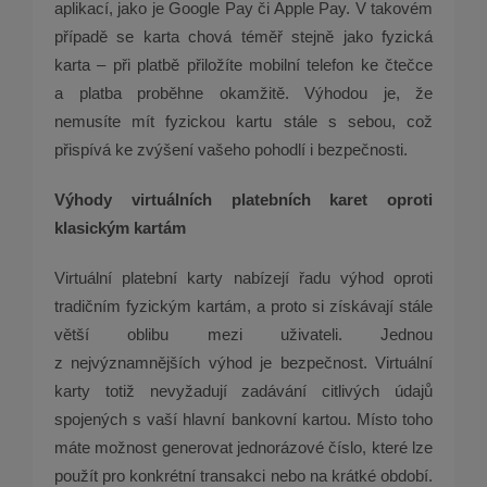
aplikací, jako je Google Pay či Apple Pay. V takovém
případě se karta chová téměř stejně jako fyzická
karta – při platbě přiložíte mobilní telefon ke čtečce
a platba proběhne okamžitě. Výhodou je, že
nemusíte mít fyzickou kartu stále s sebou, což
přispívá ke zvýšení vašeho pohodlí i bezpečnosti.
Výhody virtuálních platebních karet oproti
klasickým kartám
Virtuální platební karty nabízejí řadu výhod oproti
tradičním fyzickým kartám, a proto si získávají stále
větší oblibu mezi uživateli. Jednou
z nejvýznamnějších výhod je bezpečnost. Virtuální
karty totiž nevyžadují zadávání citlivých údajů
spojených s vaší hlavní bankovní kartou. Místo toho
máte možnost generovat jednorázové číslo, které lze
použít pro konkrétní transakci nebo na krátké období.