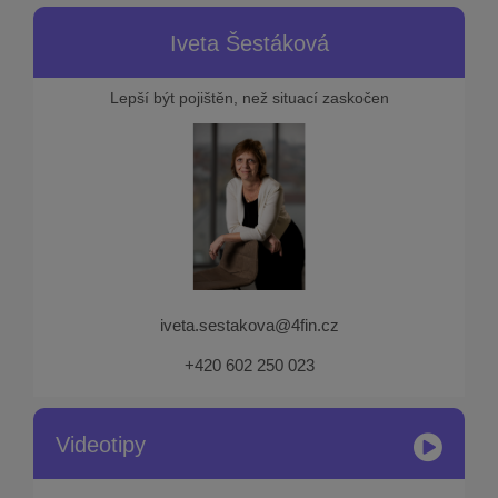
Iveta Šestáková
Lepší být pojištěn, než situací zaskočen
iveta.sestakova@4fin.cz
+420 602 250 023
Videotipy