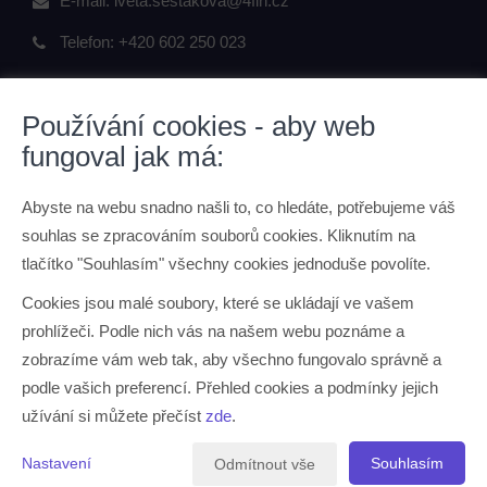
E-mail:
iveta.sestakova@4fin.cz
Telefon:
+420 602 250 023
Používání cookies - aby web
fungoval jak má:
ODKAZY
Abyste na webu snadno našli to, co hledáte, potřebujeme váš
O mně
souhlas se zpracováním souborů cookies. Kliknutím na
Kontaktní údaje
tlačítko "Souhlasím" všechny cookies jednoduše povolíte.
Ochrana osobních údajů
Cookies jsou malé soubory, které se ukládají ve vašem
prohlížeči. Podle nich vás na našem webu poznáme a
JAK PRACUJI
zobrazíme vám web tak, aby všechno fungovalo správně a
podle vašich preferencí. Přehled cookies a podmínky jejich
O mně
užívání si můžete přečíst
zde
.
Jak pracuji
Nastavení
Souhlasím
Odmítnout vše