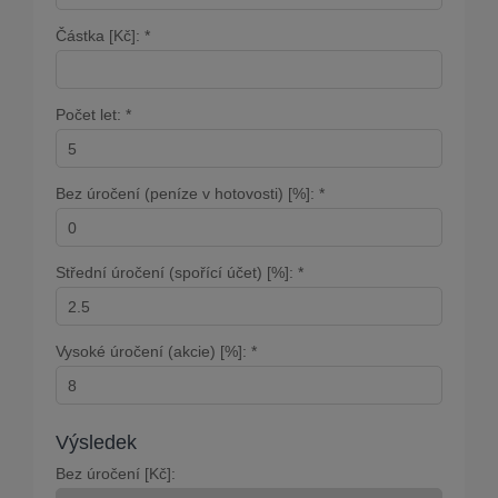
Částka [Kč]: *
Počet let: *
Bez úročení (peníze v hotovosti) [%]: *
Střední úročení (spořící účet) [%]: *
Vysoké úročení (akcie) [%]: *
Výsledek
Bez úročení [Kč]: