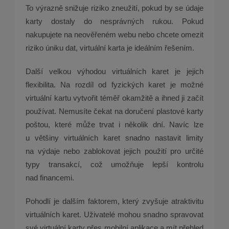
To výrazně snižuje riziko zneužití, pokud by se údaje
karty dostaly do nesprávných rukou. Pokud
nakupujete na neověřeném webu nebo chcete omezit
riziko úniku dat, virtuální karta je ideálním řešením.
Další velkou výhodou virtuálních karet je jejich
flexibilita. Na rozdíl od fyzických karet je možné
virtuální kartu vytvořit téměř okamžitě a ihned ji začít
používat. Nemusíte čekat na doručení plastové karty
poštou, které může trvat i několik dní. Navíc lze
u většiny virtuálních karet snadno nastavit limity
na výdaje nebo zablokovat jejich použití pro určité
typy transakcí, což umožňuje lepší kontrolu
nad financemi.
Pohodlí je dalším faktorem, který zvyšuje atraktivitu
virtuálních karet. Uživatelé mohou snadno spravovat
své virtuální karty přes mobilní aplikace a mít přehled