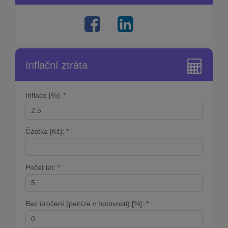
Inflační ztráta
Inflace [%]: *
Částka [Kč]: *
Počet let: *
Bez úročení (peníze v hotovosti) [%]: *