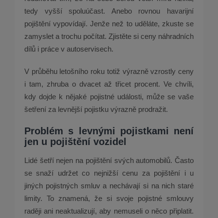
tedy vyšší spoluúčast. Anebo rovnou havarijní
pojištění vypovídají. Jenže než to uděláte, zkuste se
zamyslet a trochu počítat. Zjistěte si ceny náhradních
dílů i práce v autoservisech.
V průběhu letošního roku totiž výrazně vzrostly ceny
i tam, zhruba o dvacet až třicet procent. Ve chvíli,
kdy dojde k nějaké pojistné události, může se vaše
šetření za levnější pojistku výrazně prodražit.
Problém s levnými pojistkami není
jen u pojištění vozidel
Lidé šetří nejen na pojištění svých automobilů. Často
se snaží udržet co nejnižší cenu za pojištění i u
jiných pojistných smluv a nechávají si na nich staré
limity. To znamená, že si svoje pojistné smlouvy
raději ani neaktualizují, aby nemuseli o něco připlatit.