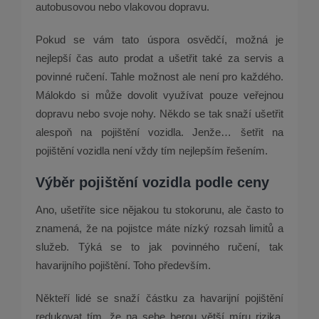
autobusovou nebo vlakovou dopravu.
Pokud se vám tato úspora osvědčí, možná je
nejlepší čas auto prodat a ušetřit také za servis a
povinné ručení. Tahle možnost ale není pro každého.
Málokdo si může dovolit využívat pouze veřejnou
dopravu nebo svoje nohy. Někdo se tak snaží ušetřit
alespoň na pojištění vozidla. Jenže… šetřit na
pojištění vozidla není vždy tím nejlepším řešením.
Výběr pojištění vozidla podle ceny
Ano, ušetříte sice nějakou tu stokorunu, ale často to
znamená, že na pojistce máte nízký rozsah limitů a
služeb. Týká se to jak povinného ručení, tak
havarijního pojištění. Toho především.
Někteří lidé se snaží částku za havarijní pojištění
redukovat tím, že na sebe berou větší míru rizika,