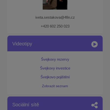
iveta.sestakova@4fin.cz
+420 602 250 023
Videotipy
Švejkovy rezervy
Švejkovy investice
Švejkovo pojištění
Zobrazit seznam
Sociální sítě