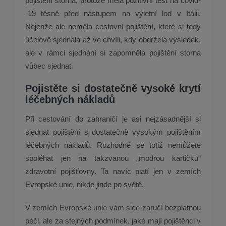
pojištění storna, protože měla pozitivní test na covid­
‑19 těsně před nástupem na výletní loď v Itálii.
Nejenže ale neměla cestovní pojištění, které si tedy
účelově sjednala až ve chvíli, kdy obdržela výsledek,
ale v rámci sjednání si zapomněla pojištění storna
vůbec sjednat.
Pojistěte si dostatečně vysoké krytí
léčebných nákladů
Při cestování do zahraničí je asi nejzásadnější si
sjednat pojištění s dostatečně vysokým pojištěním
léčebných nákladů. Rozhodně se totiž nemůžete
spoléhat jen na takzvanou „modrou kartičku“
zdravotní pojišťovny. Ta navíc platí jen v zemích
Evropské unie, nikde jinde po světě.
V zemích Evropské unie vám sice zaručí bezplatnou
péči, ale za stejných podmínek, jaké mají pojištěnci v