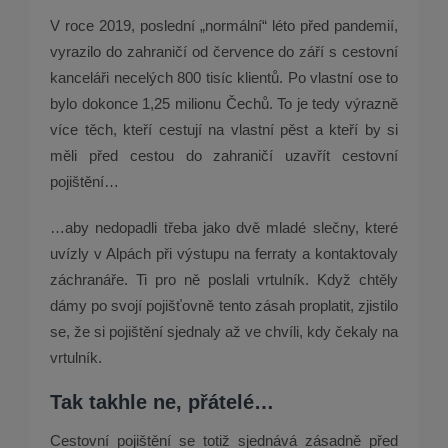
V roce 2019, poslední „normální“ léto před pandemií,
vyrazilo do zahraničí od července do září s cestovní
kanceláři necelých 800 tisíc klientů. Po vlastní ose to
bylo dokonce 1,25 milionu Čechů. To je tedy výrazně
více těch, kteří cestují na vlastní pěst a kteří by si
měli před cestou do zahraničí uzavřít cestovní
pojištění…
…aby nedopadli třeba jako dvě mladé slečny, které
uvízly v Alpách při výstupu na ferraty a kontaktovaly
záchranáře. Ti pro ně poslali vrtulník. Když chtěly
dámy po svojí pojišťovně tento zásah proplatit, zjistilo
se, že si pojištění sjednaly až ve chvíli, kdy čekaly na
vrtulník.
Tak takhle ne, přátelé…
Cestovní pojištění se totiž sjednává zásadně před