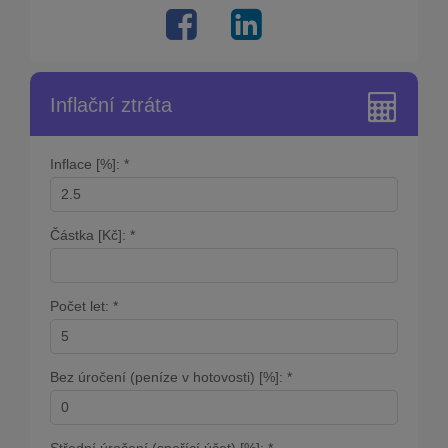
Inflační ztráta
Inflace [%]: *
Částka [Kč]: *
Počet let: *
Bez úročení (peníze v hotovosti) [%]: *
Střední úročení (spořící účet) [%]: *