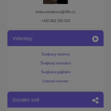
iveta.sestakova@4fin.cz
+420 602 250 023
Videotipy
Švejkovy rezervy
Švejkovy investice
Švejkovo pojištění
Zobrazit seznam
Sociální sítě