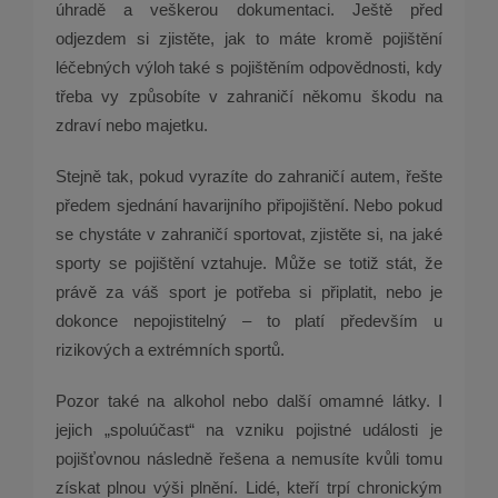
úhradě a veškerou dokumentaci. Ještě před
odjezdem si zjistěte, jak to máte kromě pojištění
léčebných výloh také s pojištěním odpovědnosti, kdy
třeba vy způsobíte v zahraničí někomu škodu na
zdraví nebo majetku.
Stejně tak, pokud vyrazíte do zahraničí autem, řešte
předem sjednání havarijního připojištění. Nebo pokud
se chystáte v zahraničí sportovat, zjistěte si, na jaké
sporty se pojištění vztahuje. Může se totiž stát, že
právě za váš sport je potřeba si připlatit, nebo je
dokonce nepojistitelný – to platí především u
rizikových a extrémních sportů.
Pozor také na alkohol nebo další omamné látky. I
jejich „spoluúčast“ na vzniku pojistné události je
pojišťovnou následně řešena a nemusíte kvůli tomu
získat plnou výši plnění. Lidé, kteří trpí chronickým