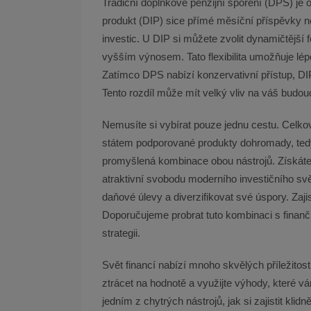
Tradiční doplňkové penzijní spoření (DPS) je o
produkt (DIP) sice přímé měsíční příspěvky ne
investic. U DIP si můžete zvolit dynamičtější
vyšším výnosem. Tato flexibilita umožňuje lépe
Zatímco DPS nabízí konzervativní přístup, DI
Tento rozdíl může mít velký vliv na váš budou
Nemusíte si vybírat pouze jednu cestu. Celko
státem podporované produkty dohromady, tedy
promyšlená kombinace obou nástrojů. Získáte 
atraktivní svobodu moderního investičního s
daňové úlevy a diverzifikovat své úspory. Zajis
Doporučujeme probrat tuto kombinaci s finan
strategii.
Svět financí nabízí mnoho skvělých příležitos
ztrácet na hodnotě a využijte výhody, které v
jedním z chytrých nástrojů, jak si zajistit klid