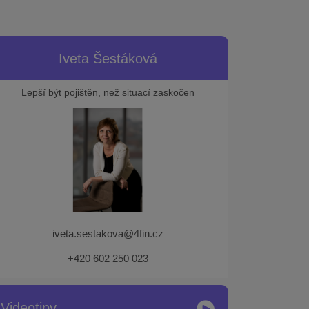
Iveta Šestáková
Lepší být pojištěn, než situací zaskočen
iveta.sestakova@4fin.cz
+420 602 250 023
Videotipy