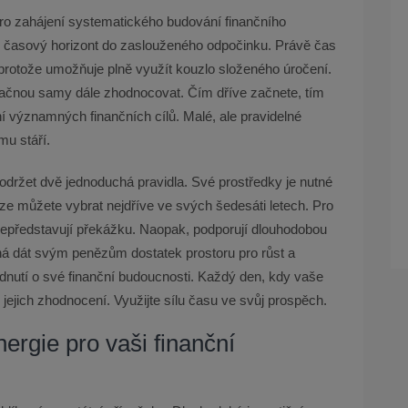
s pro zahájení systematického budování finančního
ý časový horizont do zaslouženého odpočinku. Právě čas
protože umožňuje plně využít kouzlo složeného úročení.
začnou samy dále zhodnocovat. Čím dříve začnete, tím
 významných finančních cílů. Malé, ale pravidelné
mu stáří.
dodržet dvě jednoduchá pravidla. Své prostředky je nutné
íze můžete vybrat nejdříve ve svých šedesáti letech. Pro
a nepředstavují překážku. Naopak, podporují dlouhodobou
ná dát svým penězům dostatek prostoru pro růst a
odnutí o své finanční budoucnosti. Každý den, kdy vaše
k jejich zhodnocení. Využijte sílu času ve svůj prospěch.
nergie pro vaši finanční