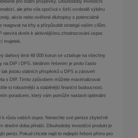
blíbené pro státní příspěvky. Dlouhodobý investiční
nabízí, ale jeho síla spočívá v širší svobodě výběru
 fondy, akcie nebo ověřené dluhopisy s potenciálně
 reagovat na trhy a přizpůsobit strategii vašim cílům.
P otevírá dveře k aktivnějšímu zhodnocování úspor.
cí majetek.
vý daňový limit 48 000 korun se vztahuje na všechny
 na DIP i DPS. Ideálním řešením je proto často
tak jistotu státních příspěvků u DPS a zároveň
věta s DIP. Tímto způsobem můžete maximalizovat
títe si robustnější a stabilnější finanční budoucnost.
čním poradcem, který vám pomůže nastavit optimální
tí k růstu vašich úspor. Nenechte své peníze zbytečně
ám dnešní doba přináší. Dlouhodobý investiční produkt je
nější penzi. Pokud chcete najít to nejlepší řešení přímo pro