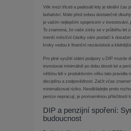
Věk mezi třiceti a padesáti lety je ideální ča
bohatství. Máte před sebou dostatečně dlouh
je vaším nejlepším spojencem v investování, 
To znamená, že vaše zisky se v průběhu let 
menší měsíční částky vám postačí k dosažení
kroky vedou k finanční nezávislosti a klidnější
Pro plné využití státní podpory u DIP musíte 
investovat minimálně po dobu deseti let a pen
většinu lidí v produktivním věku tato pravidl
disciplínu a zodpovědnost. Začít včas zname
minimalizovat riziko. Neodkládejte proto rozh
peníze nepracují, je promarněnou příležitostí 
DIP a penzijní spoření: Sy
budoucnost