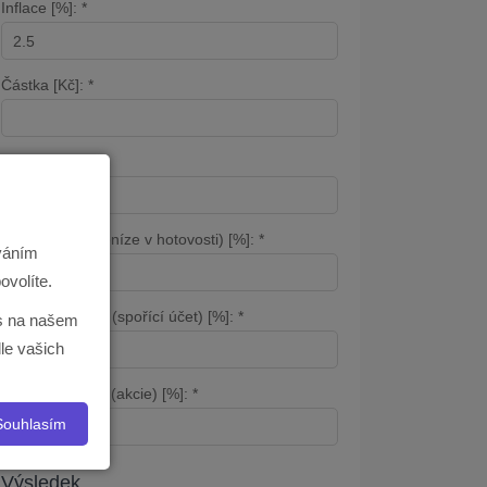
Inflace [%]: *
Částka [Kč]: *
Počet let: *
Bez úročení (peníze v hotovosti) [%]: *
ováním
ovolíte.
Střední úročení (spořící účet) [%]: *
ás na našem
le vašich
Vysoké úročení (akcie) [%]: *
Souhlasím
Výsledek