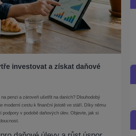
tře investovat a získat daňové
y na penzi a zároveň ušetřit na daních? Dlouhodobý
e moderní cestu k finanční jistotě ve stáří. Díky němu
ní podpory v podobě daňových úlev. Objevte, jak si
budoucnost.
pro daňové úlevy a růst úspor