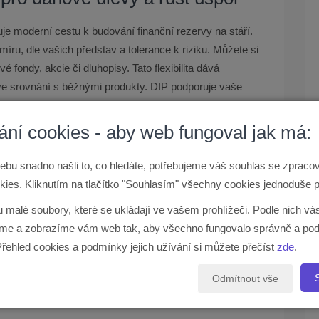
je moderní cestu k budování finanční rezervy na stáří.
míru, dle vašich představ a tolerance k riziku. Můžete si
vé fondy, akcie či dluhopisy. Tato flexibilita dává
ve srovnání s běžnými produkty. DIP podporuje vaše
trolu nad budoucí penzí. Je to nástroj pro ty, kteří chtějí
ání cookies - aby web fungoval jak má:
ra od státu. Každý rok si můžete z daňového základu
ebu snadno našli to, co hledáte, potřebujeme váš souhlas se zprac
tne do daně z příjmu a může vám přinést zpět až 7 200
ies. Kliknutím na tlačítko "Souhlasím" všechny cookies jednoduše p
stát poskytuje za vaši zodpovědnost v oblasti
u malé soubory, které se ukládají ve vašem prohlížeči. Podle nich v
 navíc znovu investovat a nechat je dále pracovat ve
e a zobrazíme vám web tak, aby všechno fungovalo správně a pod
d je vhodné poradit se s finančním odborníkem. Ten
Přehled cookies a podmínky jejich užívání si můžete přečíst
zde
.
at vašim individuálním potřebám a situaci.
čít s investováním na penzi co
Odmítnout vše