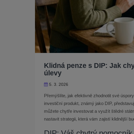
Klidná penze s DIP: Jak chy
úlevy
5. 3. 2026
Přemýšlíte, jak efektivně zhodnotit své úspor
investiční produkt, známý jako DIP, představuj
můžete chytře investovat a využít štědré stát
nastavit strategii, která vám zajistí klidnější 
DIP: Váš chytrý pomocník 