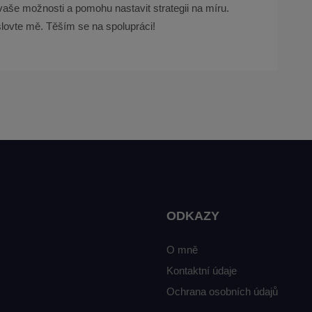
vaše možnosti a pomohu nastavit strategii na míru.
lovte mě. Těším se na spolupráci!
ODKAZY
O mně
Kontaktní údaje
Ochrana osobních údajů