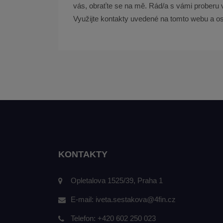
vás, obraťte se na mě. Rád/a s vámi proberu 
Využijte kontakty uvedené na tomto webu a os
KONTAKTY
Opletalova 1525/39, Praha 1
E-mail:
iveta.sestakova@4fin.cz
Telefon:
+420 602 250 023