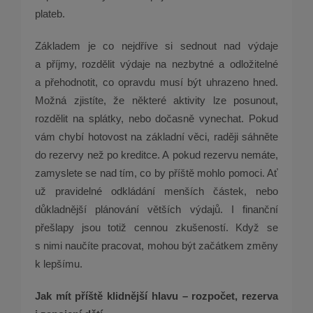
plateb.
Základem je co nejdříve si sednout nad výdaje
a příjmy, rozdělit výdaje na nezbytné a odložitelné
a přehodnotit, co opravdu musí být uhrazeno hned.
Možná zjistíte, že některé aktivity lze posunout,
rozdělit na splátky, nebo dočasně vynechat. Pokud
vám chybí hotovost na základní věci, raději sáhněte
do rezervy než po kreditce. A pokud rezervu nemáte,
zamyslete se nad tím, co by příště mohlo pomoci. Ať
už pravidelné odkládání menších částek, nebo
důkladnější plánování větších výdajů. I finanční
přešlapy jsou totiž cennou zkušeností. Když se
s nimi naučíte pracovat, mohou být začátkem změny
k lepšímu.
Jak mít příště klidnější hlavu – rozpočet, rezerva