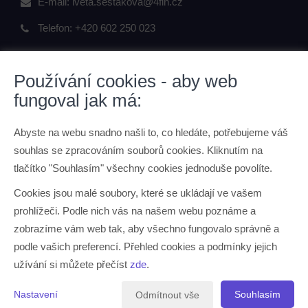
E-mail:
iveta.sestakova@4fin.cz
Telefon:
+420 602 250 023
Používání cookies - aby web
fungoval jak má:
ODKAZY
Abyste na webu snadno našli to, co hledáte, potřebujeme váš
O mně
souhlas se zpracováním souborů cookies. Kliknutím na
Kontaktní údaje
tlačítko "Souhlasím" všechny cookies jednoduše povolíte.
Ochrana osobních údajů
Cookies jsou malé soubory, které se ukládají ve vašem
prohlížeči. Podle nich vás na našem webu poznáme a
JAK PRACUJI
zobrazíme vám web tak, aby všechno fungovalo správně a
podle vašich preferencí. Přehled cookies a podmínky jejich
O mně
užívání si můžete přečíst
zde
.
Jak pracuji
Nastavení
Souhlasím
Odmítnout vše