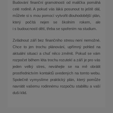
Budování finanční gramotnosti od malička pomáhá
celé rodině. A pokud vás láká posunout to ještě dál,
můžete si s mou pomocí vytvořit dlouhodobější plán,
který počítá nejen se školním rokem, ale
i s budoucností dětí, třeba se spořením na studium.
Zvládnout září bez finančního stresu není nemožné.
Chce to jen trochu plánování, upřímný pohled na
aktuální situaci a chuť něco změnit. Pokud se vám
rozpočet během léta trochu rozutekl a září je pro vás
jeden velký stres, neváhejte se na mě obrátit
prostřednictvím kontaktů uvedených na tomto webu.
Společně vymyslíme praktický plán, který pomůže
navrátit vašemu rodinnému rozpočtu stabilitu a vaší
duši klid.