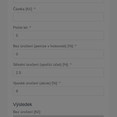
Částka [Kč]: *
Počet let: *
Bez úročení (peníze v hotovosti) [%]: *
Střední úročení (spořící účet) [%]: *
Vysoké úročení (akcie) [%]: *
Výsledek
Bez úročení [Kč]: