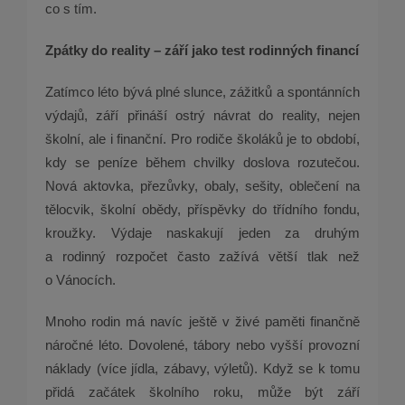
co s tím.
Zpátky do reality – září jako test rodinných financí
Zatímco léto bývá plné slunce, zážitků a spontánních
výdajů, září přináší ostrý návrat do reality, nejen
školní, ale i finanční. Pro rodiče školáků je to období,
kdy se peníze během chvilky doslova rozutečou.
Nová aktovka, přezůvky, obaly, sešity, oblečení na
tělocvik, školní obědy, příspěvky do třídního fondu,
kroužky. Výdaje naskakují jeden za druhým
a rodinný rozpočet často zažívá větší tlak než
o Vánocích.
Mnoho rodin má navíc ještě v živé paměti finančně
náročné léto. Dovolené, tábory nebo vyšší provozní
náklady (více jídla, zábavy, výletů). Když se k tomu
přidá začátek školního roku, může být září