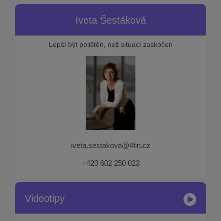
Iveta Šestáková
Lepší být pojištěn, než situací zaskočen
iveta.sestakova@4fin.cz
+420 602 250 023
Videotipy