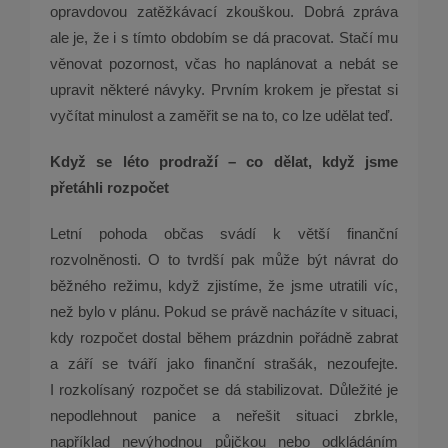
opravdovou zatěžkávací zkouškou. Dobrá zpráva
ale je, že i s tímto obdobím se dá pracovat. Stačí mu
věnovat pozornost, včas ho naplánovat a nebát se
upravit některé návyky. Prvním krokem je přestat si
vyčítat minulost a zaměřit se na to, co lze udělat teď.
Když se léto prodraží – co dělat, když jsme
přetáhli rozpočet
Letní pohoda občas svádí k větší finanční
rozvolněnosti. O to tvrdší pak může být návrat do
běžného režimu, když zjistíme, že jsme utratili víc,
než bylo v plánu. Pokud se právě nacházíte v situaci,
kdy rozpočet dostal během prázdnin pořádně zabrat
a září se tváří jako finanční strašák, nezoufejte.
I rozkolísaný rozpočet se dá stabilizovat. Důležité je
nepodlehnout panice a neřešit situaci zbrkle,
například nevýhodnou půjčkou nebo odkládáním