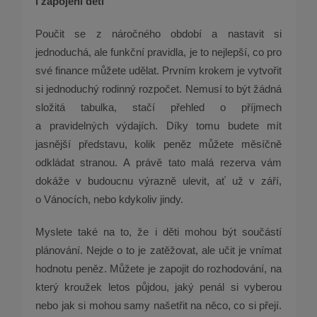
i zapojení dětí
Poučit se z náročného období a nastavit si
jednoduchá, ale funkční pravidla, je to nejlepší, co pro
své finance můžete udělat. Prvním krokem je vytvořit
si jednoduchý rodinný rozpočet. Nemusí to být žádná
složitá tabulka, stačí přehled o příjmech
a pravidelných výdajích. Díky tomu budete mít
jasnější představu, kolik peněz můžete měsíčně
odkládat stranou. A právě tato malá rezerva vám
dokáže v budoucnu výrazně ulevit, ať už v září,
o Vánocích, nebo kdykoliv jindy.
Myslete také na to, že i děti mohou být součástí
plánování. Nejde o to je zatěžovat, ale učit je vnímat
hodnotu peněz. Můžete je zapojit do rozhodování, na
který kroužek letos půjdou, jaký penál si vyberou
nebo jak si mohou samy našetřit na něco, co si přejí.