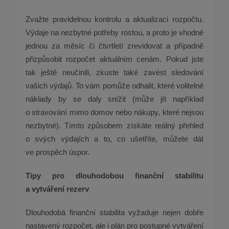
Zvažte pravidelnou kontrolu a aktualizaci rozpočtu.
Výdaje na nezbytné potřeby rostou, a proto je vhodné
jednou za měsíc či čtvrtletí zrevidovat a případně
přizpůsobit rozpočet aktuálním cenám. Pokud jste
tak ještě neučinili, zkuste také zavést sledování
vašich výdajů. To vám pomůže odhalit, které volitelné
náklady by se daly snížit (může jít například
o stravování mimo domov nebo nákupy, které nejsou
nezbytné). Tímto způsobem získáte reálný přehled
o svých výdajích a to, co ušetříte, můžete dát
ve prospěch úspor.
Tipy pro dlouhodobou finanční stabilitu
a vytváření rezerv
Dlouhodobá finanční stabilita vyžaduje nejen dobře
nastavený rozpočet, ale i plán pro postupné vytváření