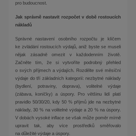
pro budoucnost.
Jak správně nastavit rozpočet v době rostoucích
nákladů
Správné nastavení osobního rozpočtu je klíčem
ke zvládání rostoucích výdajů, aniž byste se museli
nějak zásadně omezit v každodenním životě.
Začněte tím, že si vytvoříte podrobný přehled
o svých příjmech a výdajích. Rozdělte své měsíční
výdaje do tří základních kategorií: nezbytné náklady
(bydlení, potraviny, doprava), volitelné výdaje
(zábava, koníčky) a úspory. Pro většinu lidí platí
pravidlo 50/30/20, kdy 50 % příjmů jde na nezbytné
náklady, 30 % na volitelné výdaje a 20 % na úspory.
V dobách vysoké inflace se však může poměr mírně
upravit tak, aby více prostředků směřovalo
na důležité výdaje a úspory.