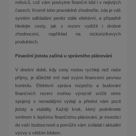
měsíců, což vám poskytne finanční klid i v nejistých
časech. Kromě toho pravidelně zhodnoťte, zda je váš
systém odkládání peněz stále efektivní, a případně
hledejte cesty, jak z rezerv vytěžit i drobné
zhodnocení, například na nízkorizikových
produktech.
Finanční jistota začíná u správného plánování
V dnešní době, kdy ceny rostou rychleji než naše
příjmy, je důležité mít nad svými financemi pevnou
kontrolu. Efektivní správa rozpočtu a budování
finančních rezerv mohou výrazně snížit stres
spojený s nenadálými výdaji a přinést vám pocit
jistoty a stability. Každý krok, který podniknete
směrem k lepšímu finančnímu plánování, je investicí
do vaší budoucnosti a pomůže vám zvládat i aktuální
výzvy s větším klidem.