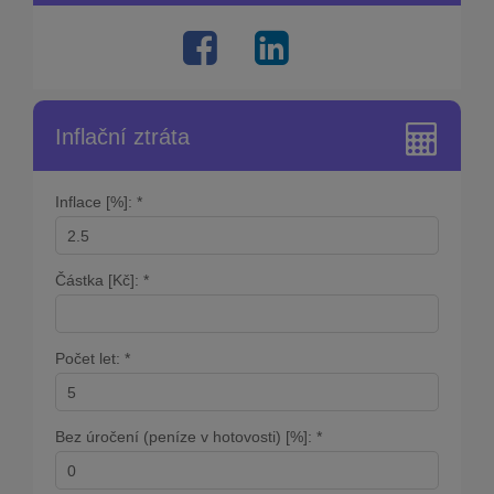
Inflační ztráta
Inflace [%]: *
Částka [Kč]: *
Počet let: *
Bez úročení (peníze v hotovosti) [%]: *