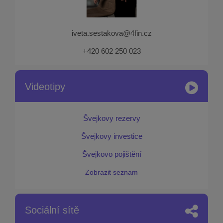
iveta.sestakova@4fin.cz
+420 602 250 023
Videotipy
Švejkovy rezervy
Švejkovy investice
Švejkovo pojištění
Zobrazit seznam
Sociální sítě