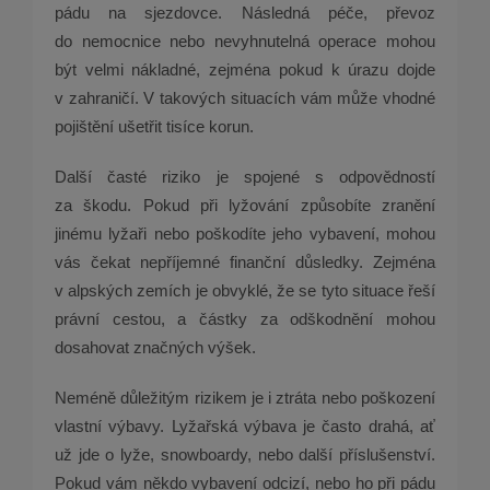
pádu na sjezdovce. Následná péče, převoz
do nemocnice nebo nevyhnutelná operace mohou
být velmi nákladné, zejména pokud k úrazu dojde
v zahraničí. V takových situacích vám může vhodné
pojištění ušetřit tisíce korun.
Další časté riziko je spojené s odpovědností
za škodu. Pokud při lyžování způsobíte zranění
jinému lyžaři nebo poškodíte jeho vybavení, mohou
vás čekat nepříjemné finanční důsledky. Zejména
v alpských zemích je obvyklé, že se tyto situace řeší
právní cestou, a částky za odškodnění mohou
dosahovat značných výšek.
Neméně důležitým rizikem je i ztráta nebo poškození
vlastní výbavy. Lyžařská výbava je často drahá, ať
už jde o lyže, snowboardy, nebo další příslušenství.
Pokud vám někdo vybavení odcizí, nebo ho při pádu