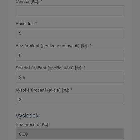
Částka [Kč]: *
Počet let: *
Bez úročení (peníze v hotovosti) [%]: *
Střední úročení (spořící účet) [%]: *
Vysoké úročení (akcie) [%]: *
Výsledek
Bez úročení [Kč]: