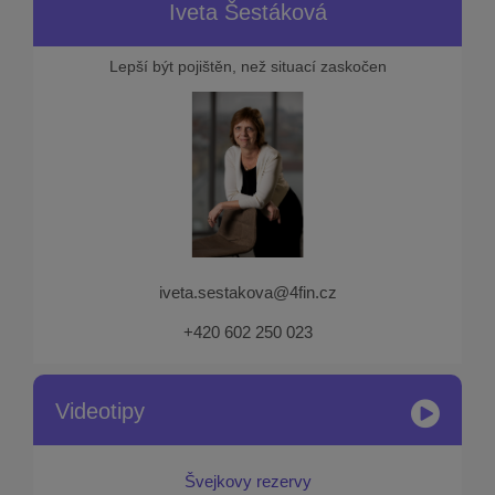
Iveta Šestáková
Lepší být pojištěn, než situací zaskočen
iveta.sestakova@4fin.cz
+420 602 250 023
Videotipy
Švejkovy rezervy