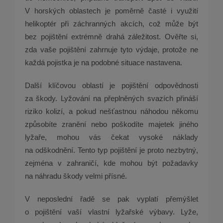
V horských oblastech je poměrně časté i využití
helikoptér při záchranných akcích, což může být
bez pojištění extrémně drahá záležitost. Ověřte si,
zda vaše pojištění zahrnuje tyto výdaje, protože ne
každá pojistka je na podobné situace nastavena.
Další klíčovou oblastí je pojištění odpovědnosti
za škody. Lyžování na přeplněných svazích přináší
riziko kolizí, a pokud nešťastnou náhodou někomu
způsobíte zranění nebo poškodíte majetek jiného
lyžaře, mohou vás čekat vysoké náklady
na odškodnění. Tento typ pojištění je proto nezbytný,
zejména v zahraničí, kde mohou být požadavky
na náhradu škody velmi přísné.
V neposlední řadě se pak vyplatí přemýšlet
o pojištění vaší vlastní lyžařské výbavy. Lyže,