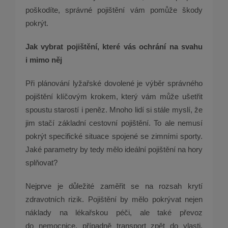
poškodíte, správné pojištění vám pomůže škody
pokrýt.
Jak vybrat pojištění, které vás ochrání na svahu
i mimo něj
Při plánování lyžařské dovolené je výběr správného
pojištění klíčovým krokem, který vám může ušetřit
spoustu starostí i peněz. Mnoho lidí si stále myslí, že
jim stačí základní cestovní pojištění. To ale nemusí
pokrýt specifické situace spojené se zimními sporty.
Jaké parametry by tedy mělo ideální pojištění na hory
splňovat?
Nejprve je důležité zaměřit se na rozsah krytí
zdravotních rizik. Pojištění by mělo pokrývat nejen
náklady na lékařskou péči, ale také převoz
do nemocnice, případně transport zpět do vlasti.