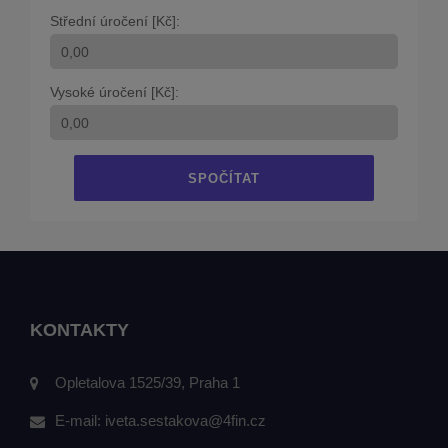
Střední úročení [Kč]:
Vysoké úročení [Kč]:
SPOČÍTAT
KONTAKTY
Opletalova 1525/39, Praha 1
E-mail:
iveta.sestakova@4fin.cz